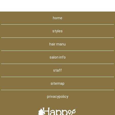
home
styles
hair manu
salon info
staff
sitemap
privacypolicy