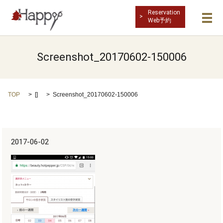
Reservation
Web予約
メ
Screenshot_20170602-150006
TOP
[]
Screenshot_20170602-150006
2017-06-02